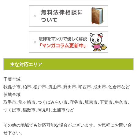
主な対応エリア
千葉全域
我孫子市､柏市､松戸市､流山市､野田市､印西市､成田市､佐倉市など
茨城全域
取手市､龍ヶ崎市､つくばみらい市､守谷市､坂東市､下妻市､牛久市､
つくば市､稲敷市､阿見町､土浦市など
その他の地域でも対応可能な場合がございます。お気軽にお問い合
せ下さい。