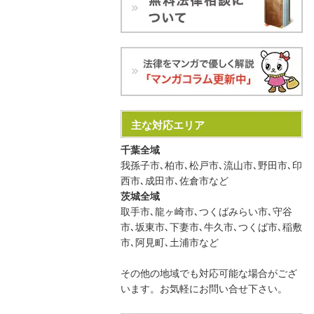
主な対応エリア
千葉全域
我孫子市､柏市､松戸市､流山市､野田市､印
西市､成田市､佐倉市など
茨城全域
取手市､龍ヶ崎市､つくばみらい市､守谷
市､坂東市､下妻市､牛久市､つくば市､稲敷
市､阿見町､土浦市など
その他の地域でも対応可能な場合がござ
います。お気軽にお問い合せ下さい。