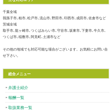
千葉全域
我孫子市､柏市､松戸市､流山市､野田市､印西市､成田市､佐倉市など
茨城全域
取手市､龍ヶ崎市､つくばみらい市､守谷市､坂東市､下妻市､牛久市､
つくば市､稲敷市､阿見町､土浦市など
その他の地域でも対応可能な場合がございます。お気軽にお問い合
せ下さい。
総合メニュー
弁護士紹介
報酬一覧
取扱業務一覧